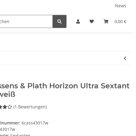
News
Service
0,00 €
sens & Plath Horizon Ultra Sextant
weiß
(1 Bewertungen)
elnummer:
6cass43017w
43017w
orie:
Sextanten