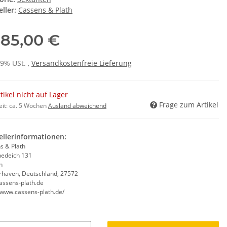
ller:
Cassens & Plath
385,00 €
19% USt. ,
Versandkostenfreie Lieferung
tikel nicht auf Lager
Frage zum Artikel
eit:
ca. 5 Wochen
Ausland abweichend
ellerinformationen:
s & Plath
edeich 131
n
haven, Deutschland, 27572
assens-plath.de
//www.cassens-plath.de/