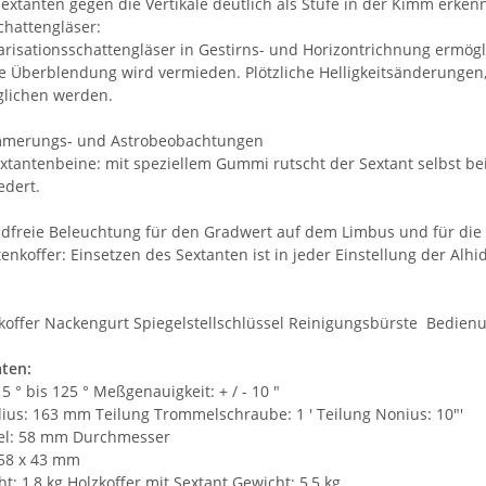
xtanten gegen die Vertikale deutlich als Stufe in der Kimm erkenn
chattengläser:
olarisationsschattengläser in Gestirns- und Horizontrichnung ermö
e Überblendung wird vermieden. Plötzliche Helligkeitsänderungen
glichen werden.
ämmerungs- und Astrobeobachtungen
xtantenbeine: mit speziellem Gummi rutscht der Sextant selbst bei
edert.
endfreie Beleuchtung für den Gradwert auf dem Limbus und für d
enkoffer: Einsetzen des Sextanten ist in jeder Einstellung der Alhi
koffer Nackengurt Spiegelstellschlüssel Reinigungsbürste Bedien
ten:
5 ° bis 125 ° Meßgenauigkeit: + / - 10 "
us: 163 mm Teilung Trommelschraube: 1 ' Teilung Nonius: 10"'
gel: 58 mm Durchmesser
 58 x 43 mm
t: 1,8 kg Holzkoffer mit Sextant Gewicht: 5,5 kg