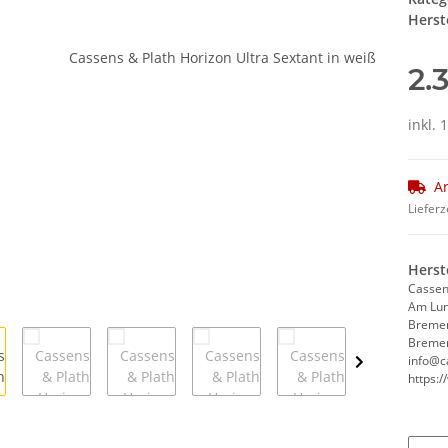
Herste
2.
inkl. 
Ar
Lieferz
Herst
Cassen
Am Lun
Breme
Bremer
info@c
https: