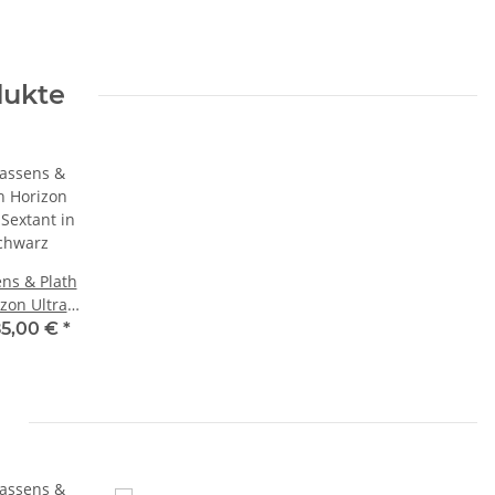
dukte
ns & Plath
zon Ultra
xtant in
85,00 €
*
chwarz