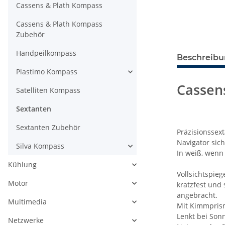
Cassens & Plath Kompass
Cassens & Plath Kompass
Zubehör
Handpeilkompass
Beschreib
Plastimo Kompass
Cassens
Satelliten Kompass
Sextanten
Sextanten Zubehör
Präzisionssext
Navigator sic
Silva Kompass
In weiß, wenn
Kühlung
Vollsichtspiege
Motor
kratzfest und
angebracht.
Multimedia
Mit Kimmpris
Lenkt bei Son
Netzwerke