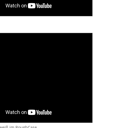
 weiß im RoughCase