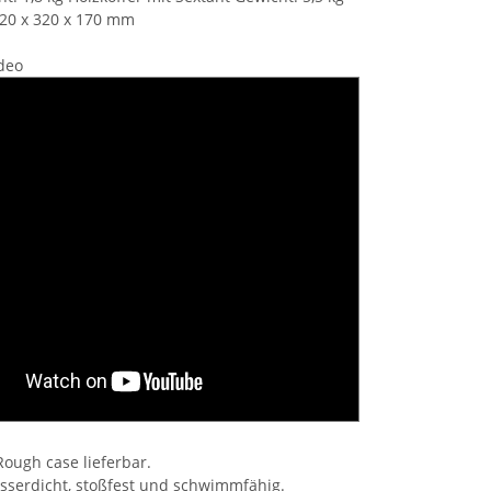
320 x 320 x 170 mm
deo
Rough case lieferbar.
asserdicht, stoßfest und schwimmfähig.