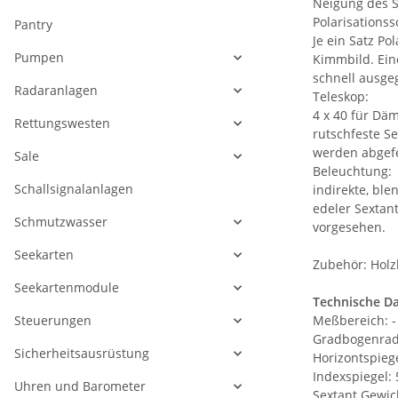
Neigung des Se
Polarisationss
Pantry
Je ein Satz P
Pumpen
Kimmbild. Ein
schnell ausge
Radaranlagen
Teleskop:
4 x 40 für D
Rettungswesten
rutschfeste Se
werden abgef
Sale
Beleuchtung:
Schallsignalanlagen
indirekte, bl
edeler Sextant
Schmutzwasser
vorgesehen.
Seekarten
Zubehör: Holz
Seekartenmodule
Technische Da
Steuerungen
Meßbereich: - 
Gradbogenradi
Sicherheitsausrüstung
Horizontspie
Indexspiegel:
Uhren und Barometer
Sextant Gewich