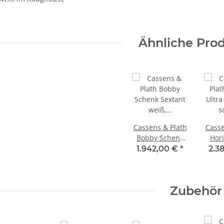
Ähnliche Pro
Cassens & Plath
Casse
Bobby Schenk
Hori
Sextant weiß,
Se
1.942,00 €
*
2.3
4x40, Vollsicht,
s
41027w
Zubehör