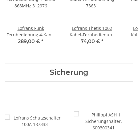
Lofrans Funk
Lofrans Thetis 1002
Lo
Fernbedienung 4-Kanal
Kabel-Fernbedienung
Kab
868MHz 312976
73631
mit 
289,00 €
*
74,00 €
*
Sicherung