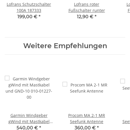
Lofrans Schutzschalter
Lofrans roter
L
100A 187333
Fußschalter runter
F
199,00 €
*
12,90 €
*
Weitere Empfehlungen
Garmin Windgeber
Procom MA 2-1 MR
gWind mit Mastkabel
Seefunk Antenne
See
und GND-10 010-01227-
540,00 €
*
360,00 €
*