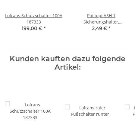
Lofrans Schutzschalter 100A
Philippi ASH 1
187333
Sicherungshalter,
600300341
199,00 €
*
2,49 €
*
Kunden kauften dazu folgende
Artikel: