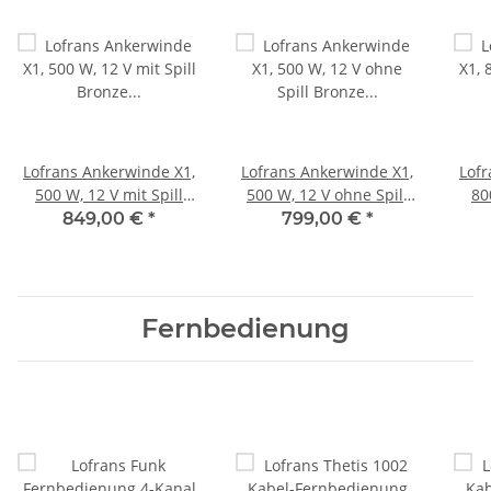
Lofrans Ankerwinde X1,
Lofrans Ankerwinde X1,
Lofr
500 W, 12 V mit Spill
500 W, 12 V ohne Spill
80
Bronze für 6mm Kette
Bronze für 8mm Kette
Bro
849,00 €
*
799,00 €
*
Fernbedienung