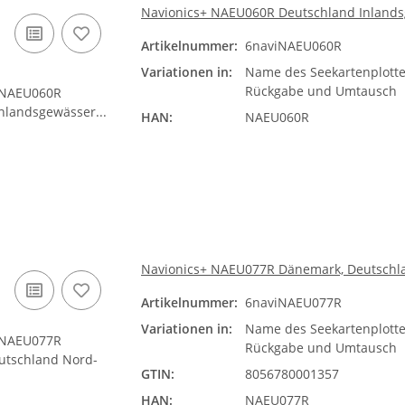
Navionics+ NAEU060R Deutschland Inland
Artikelnummer:
6naviNAEU060R
Variationen in:
Name des Seekartenplotte
Rückgabe und Umtausch
HAN:
NAEU060R
Navionics+ NAEU077R Dänemark, Deutschl
Artikelnummer:
6naviNAEU077R
Variationen in:
Name des Seekartenplotte
Rückgabe und Umtausch
GTIN:
8056780001357
HAN:
NAEU077R