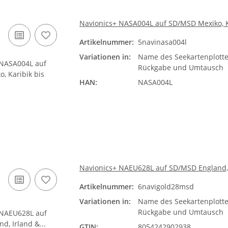
Navionics+ NASA004L auf SD/MSD Mexiko, Ka
Artikelnummer:
5navinasa004l
Variationen in:
Name des Seekartenplotte
Rückgabe und Umtausch
HAN:
NASA004L
Navionics+ NAEU628L auf SD/MSD England, 
Artikelnummer:
6navigold28msd
Variationen in:
Name des Seekartenplotte
Rückgabe und Umtausch
GTIN:
8054242902938