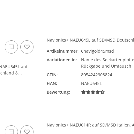
Navionics+ NAEU645L auf SD/MSD Deutschl
Artikelnummer:
6navigold45msd
Variationen in:
Name des Seekartenplotte
Rückgabe und Umtausch
GTIN:
8054242908824
HAN:
NAEU645L
Bewertung:
Navionics+ NAEU014R auf SD/MSD Italien, 