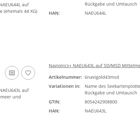
Rückgabe und Umtausch
HAN:
NAEU644L
Navionics+ NAEU643L auf SD/MSD Mittelme
Artikelnummer:
6navigold43msd
Variationen in:
Name des Seekartenplotte
Rückgabe und Umtausch
GTIN:
8054242908800
HAN:
NAEU643L