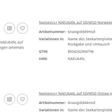
Navionics+ NAEU649L auf SD/MSD Norwege
Artikelnummer:
6navigold49msd
Variationen in:
Name des Seekartenplotte
Rückgabe und Umtausch
GTIN:
8054242904796
HAN:
NAEU649L
Navionics+ NAEU644L auf SD/MSD Ostsee (
Artikelnummer:
6navigold44msd
Variationen in:
Name des Seekartenplotte