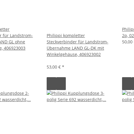
etter
Philip
r für Landstrom-
Philippi kompletter
2p, 0
AND GL ohne
Steckverbinder für Landstrom-
50,00
e, 406923003
Übernahme LAND GL-DK mit
Winkelgehäuse, 406923002
53,00 €
*