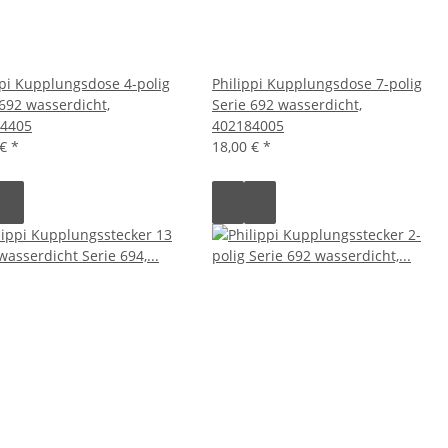
ppi Kupplungsdose 4-polig
Philippi Kupplungsdose 7-polig
 692 wasserdicht,
Serie 692 wasserdicht,
4405
402184005
 €
*
18,00 €
*