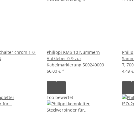
chalter chrom 1-0-
Philippi KMS 10 Nummern
Phili
4
Aufkleber 0-9 zur
Samm
Kabelmarkierung 500240009
7, 70
66,00 €
*
4,49 
Top bewertet