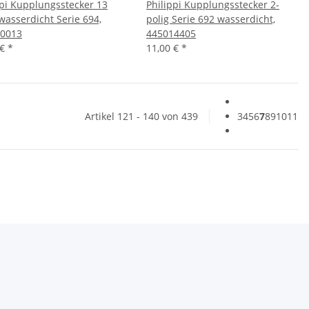
ppi Kupplungsstecker 13
Philippi Kupplungsstecker 2-
 wasserdicht Serie 694,
polig Serie 692 wasserdicht,
0013
445014405
 €
*
11,00 €
*
Artikel 121 - 140 von 439
3
4
5
6
7
8
9
10
11