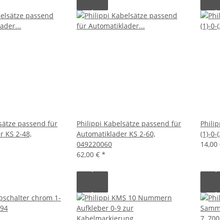
lsätze passend für
Philippi Kabelsätze passend für
Phili
r KS 2-48,
Automatiklader KS 2-60,
(1)-0-
049220060
14,00
62,00 €
*