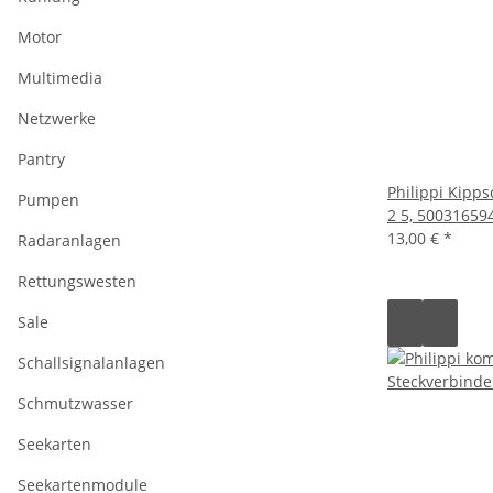
Motor
Multimedia
Netzwerke
Pantry
Philippi Kipps
Pumpen
2 5, 50031659
13,00 €
*
Radaranlagen
Rettungswesten
Sale
Schallsignalanlagen
Schmutzwasser
Seekarten
Seekartenmodule