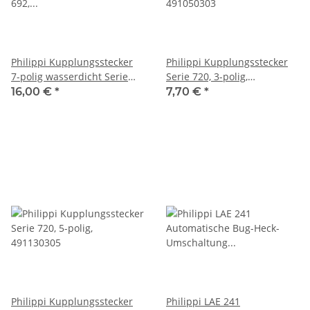
Philippi Kupplungsstecker
Philippi Kupplungsstecker
7-polig wasserdicht Serie
Serie 720, 3-polig,
692, 402174005
491050303
16,00 €
*
7,70 €
*
Philippi Kupplungsstecker
Philippi LAE 241