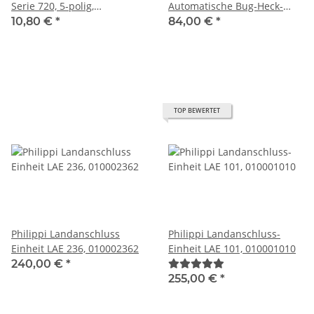
Serie 720, 5-polig,
Automatische Bug-Heck-
491130305
Umschaltung für den
10,80 €
*
84,00 €
*
Landstromanschluss
010002410
TOP BEWERTET
Philippi Landanschluss
Philippi Landanschluss-
Einheit LAE 236, 010002362
Einheit LAE 101, 010001010
240,00 €
*
255,00 €
*