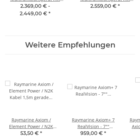
optionaler Seekarte und
12,1"" / 30,7cm Touch mit
2.369,00 € -
2.559,00 €
*
12,1"" / 30,7cm Display
integrierten RealVision 3D,
2.449,00 €
*
E70638
600W Sonar, ohne Geber
E70639
Weitere Empfehlungen
Raymarine Axiom /
Raymarine Axiom+ 7
Raym
Element Power / N2K
RealVision - 7""
Axi
Kabel 1,5m gerade mit
Multifunktionsdisplay
53,50 €
*
959,00 €
*
NMEA2000-Stecker
RealVision 3D, 600W