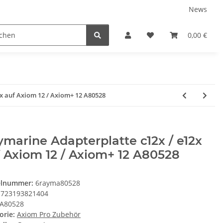
News
Karriere
Service
0,00 €
x auf Axiom 12 / Axiom+ 12 A80528
marine Adapterplatte c12x / e12x
 Axiom 12 / Axiom+ 12 A80528
elnummer:
6rayma80528
723193821404
A80528
orie:
Axiom Pro Zubehör