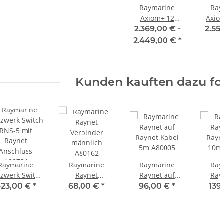
Raymarine
Ra
Axiom+ 12
Axi
Multifunktionsgerät
Multi
2.369,00 € -
2.5
mit optionaler
mit
2.449,00 €
*
Seekarte und
30,
12,1"" / 30,7cm
mit i
Display E70638
Real
Kunden kauften dazu fo
600
oh
E
Raymarine
Raymarine
Raymarine
Ra
zwerk Switch
Raynet
Raynet auf
Ra
RNS-5 mit
Verbinder
Raynet Kabel
Ray
23,00 €
*
68,00 €
*
96,00 €
*
13
Raynet
männlich
5m A80005
10m
Anschluss
A80162
A80731