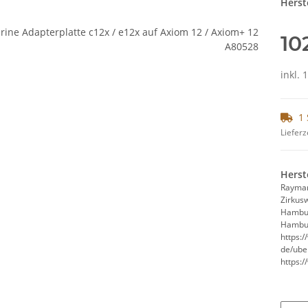
Herste
10
inkl. 
1 
Lieferz
Herst
Rayma
Zirkus
Hambu
Hambur
https:
de/ube
https: