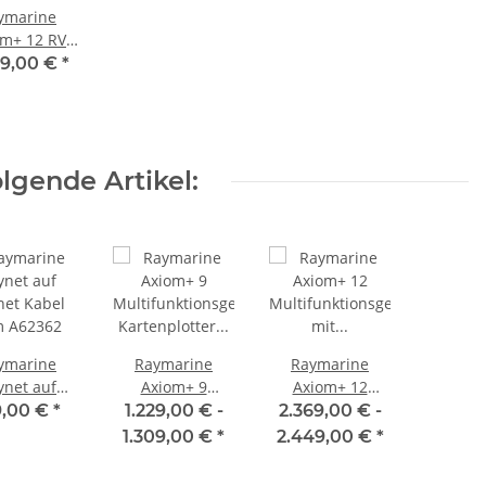
ymarine
om+ 12 RV
funktionsgerät
59,00 €
*
 12,1"" /
7cm Touch
ntegrierten
Vision 3D,
lgende Artikel:
W Sonar,
ne Geber
70639
ymarine
Raymarine
Raymarine
ynet auf
Axiom+ 9
Axiom+ 12
net Kabel
Multifunktionsgerät
Multifunktionsgerät
9,00 €
*
1.229,00 € -
2.369,00 € -
 A62362
Kartenplotter
mit optionaler
1.309,00 €
*
2.449,00 €
*
mit optionaler
Seekarte und
Seekarte und
12,1"" / 30,7cm