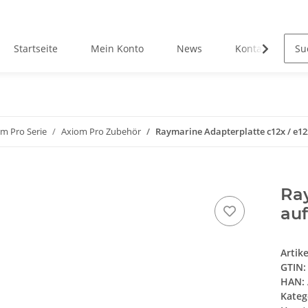
Startseite
Mein Konto
News
Kontakt
m Pro Serie
Axiom Pro Zubehör
Raymarine Adapterplatte c12x / e12
Ray
auf
Artik
GTIN:
HAN:
Kateg