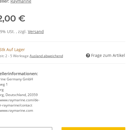
ller:
Raymarine
2,00 €
19% USt. , zzgl.
Versand
Stk Auf Lager
Frage zum Artikel
eit:
2 - 5 Werktage
Ausland abweichend
ellerinformationen:
rine Germany GmbH
weg 1
rg
g, Deutschland, 20359
//www.raymarine.com/de-
r-raymarine/contact
//www.raymarine.com