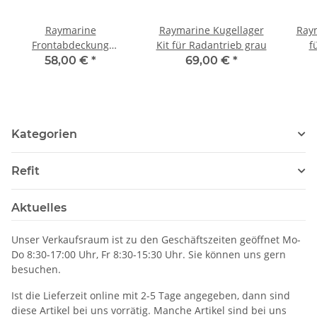
Raymarine
Raymarine Kugellager
Ray
Frontabdeckung
Kit für Radantrieb grau
f
Radantrieb grau
g
58,00 €
*
69,00 €
*
Kategorien
Refit
Aktuelles
Unser Verkaufsraum ist zu den Geschäftszeiten geöffnet Mo-
Do 8:30-17:00 Uhr, Fr 8:30-15:30 Uhr. Sie können uns gern
besuchen.
Ist die Lieferzeit online mit 2-5 Tage angegeben, dann sind
diese Artikel bei uns vorrätig. Manche Artikel sind bei uns