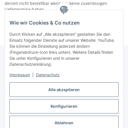
derzeit nicht bestellbar wenn wir keine zuverlässigen
Liefertermine haben.
Informationen
Wie wir Cookies & Co nutzen
Durch Klicken auf „Alle akzeptieren“ gestatten Sie den
Einsatz folgender Dienste auf unserer Website: YouTube.
Sie können die Einstellung jederzeit ändern
(Fingerabdruck-Icon links unten). Weitere Details finden
Sie unter
Konfigurieren
und in unserer
Datenschutzerklärung
.
Gesetzliche Informationen
Impressum
|
Datenschutz
Alle akzeptieren
Vertrag widerrufen
Konfigurieren
Ablehnen
* Alle Preise inkl. gesetzlicher USt., zzgl.
Versand