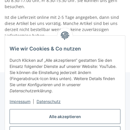
Do 8:30-17:00 Uhr, Fr 8:30-15:30 Uhr. Sie können uns gern
besuchen.
Ist die Lieferzeit online mit 2-5 Tage angegeben, dann sind
diese Artikel bei uns vorrätig. Manche Artikel sind bei uns
derzeit nicht bestellbar wenn wir keine zuverlässigen
Liefertermine haben.
Informationen
Wie wir Cookies & Co nutzen
Durch Klicken auf „Alle akzeptieren“ gestatten Sie den
Einsatz folgender Dienste auf unserer Website: YouTube.
Sie können die Einstellung jederzeit ändern
(Fingerabdruck-Icon links unten). Weitere Details finden
Sie unter
Konfigurieren
und in unserer
Datenschutzerklärung
.
Gesetzliche Informationen
Impressum
|
Datenschutz
Alle akzeptieren
Vertrag widerrufen