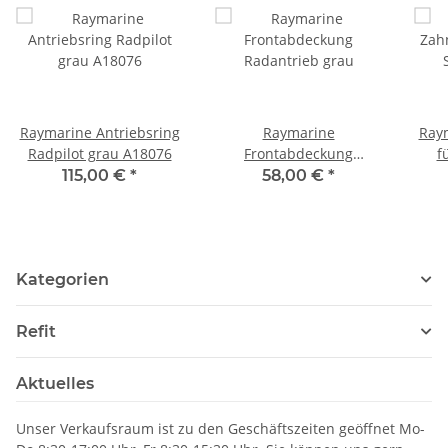
Raymarine Antriebsring
Raymarine
Ray
Radpilot grau A18076
Frontabdeckung
f
Radantrieb grau
g
115,00 €
*
58,00 €
*
Kategorien
Refit
Aktuelles
Unser Verkaufsraum ist zu den Geschäftszeiten geöffnet Mo-