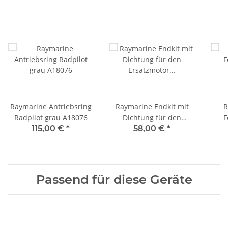
Raymarine Antriebsring
Raymarine Endkit mit
R
Radpilot grau A18076
Dichtung für den
F
Ersatzmotor A18092
115,00 €
*
58,00 €
*
Passend für diese Geräte