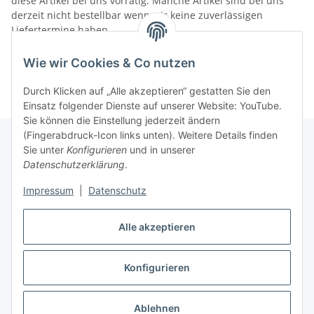
diese Artikel bei uns vorrätig. Manche Artikel sind bei uns
derzeit nicht bestellbar wenn wir keine zuverlässigen
Liefertermine haben.
Informationen
Wie wir Cookies & Co nutzen
Durch Klicken auf „Alle akzeptieren“ gestatten Sie den
Einsatz folgender Dienste auf unserer Website: YouTube.
Sie können die Einstellung jederzeit ändern
(Fingerabdruck-Icon links unten). Weitere Details finden
Sie unter
Konfigurieren
und in unserer
Datenschutzerklärung
.
Gesetzliche Informationen
Impressum
|
Datenschutz
Alle akzeptieren
Vertrag widerrufen
Konfigurieren
Ablehnen
* Alle Preise inkl. gesetzlicher USt., zzgl.
Versand