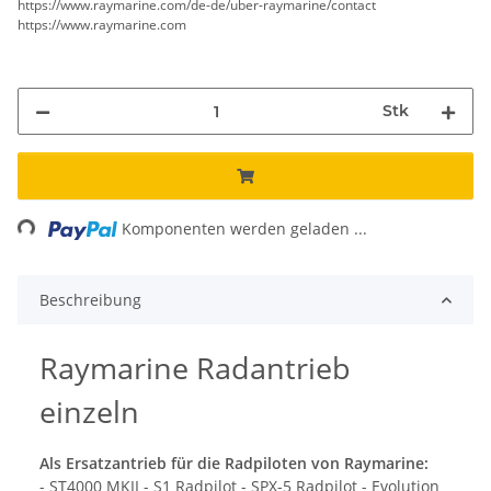
https://www.raymarine.com/de-de/uber-raymarine/contact
https://www.raymarine.com
Stk
ading...
Komponenten werden geladen ...
Beschreibung
Raymarine Radantrieb
einzeln
Als Ersatzantrieb für die Radpiloten von Raymarine:
- ST4000 MKII - S1 Radpilot - SPX-5 Radpilot - Evolution