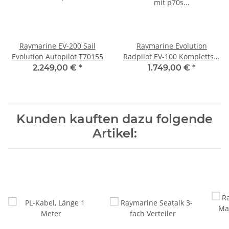
Raymarine EV-200 Sail
Raymarine Evolution
Evolution Autopilot T70155
Radpilot EV-100 Komplettset
mit p70s T70152
2.249,00 €
*
1.749,00 €
*
Kunden kauften dazu folgende
Artikel: