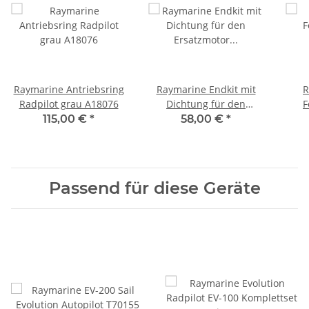
Raymarine Antriebsring
Raymarine Endkit mit
R
Radpilot grau A18076
Dichtung für den
F
Ersatzmotor A18092
115,00 €
*
58,00 €
*
Passend für diese Geräte