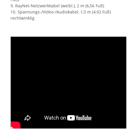
9. RayNet-Netzwerkkabel (weibl.), 2 m (6,56 Fuß)
10. Spannungs-/Video-/Audiokabel, 1,5 m (4,92 Fuß)
rechtwinklig