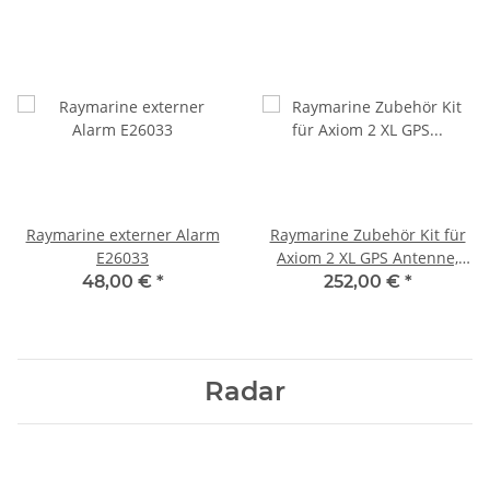
Raymarine externer Alarm
Raymarine Zubehör Kit für
E26033
Axiom 2 XL GPS Antenne,
Kartenleser und
48,00 €
*
252,00 €
*
Alarmsummer mit Kabel
Radar