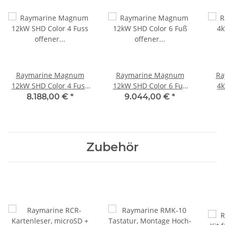
Raymarine Magnum
Raymarine Magnum
Ra
12kW SHD Color 4 Fuss
12kW SHD Color 6 Fuß
4k
offener Schlitzstrahler
offener Schlitzstrahler
off
8.188,00 €
*
9.044,00 €
*
mit 15m Raynet Kabel
mit 15m Raynet Kabel
mit
T70412
T70414
Zubehör