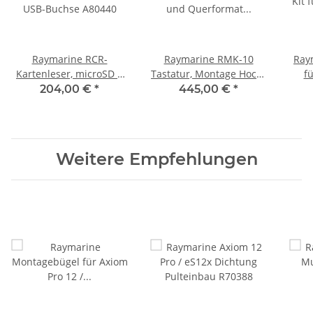
Raymarine RCR-
Raymarine RMK-10
Ray
Kartenleser, microSD +
Tastatur, Montage Hoch-
f
USB-Buchse A80440
und Querformat T70293
Ant
204,00 €
*
445,00 €
*
und
Weitere Empfehlungen