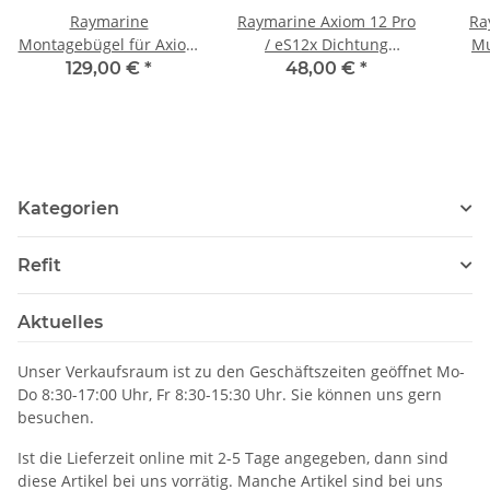
Raymarine
Raymarine Axiom 12 Pro
Ra
Montagebügel für Axiom
/ eS12x Dichtung
Mu
Pro 12 / eS12x, R70389
Pulteinbau R70388
K
129,00 €
*
48,00 €
*
opti
7"
Ein
Kategorien
Refit
Aktuelles
Unser Verkaufsraum ist zu den Geschäftszeiten geöffnet Mo-
Do 8:30-17:00 Uhr, Fr 8:30-15:30 Uhr. Sie können uns gern
besuchen.
Ist die Lieferzeit online mit 2-5 Tage angegeben, dann sind
diese Artikel bei uns vorrätig. Manche Artikel sind bei uns