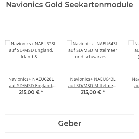
Navionics Gold Seekartenmodule
Navionics+ NAEU628L
Navionics+ NAEU643L
Nav
auf SD/MSD England,
auf SD/MSD Mittelmeer
au
Irland & Niederlande
und schwarzes Meer
215,00 €
*
215,00 €
*
(ehemals 28XG)
(ehemals 43XG)
Geber