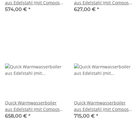
aus Edelstahl (mit Composit-
aus Edelstahl (mit Composit-
Ummantelung) 15l 500W
Ummantelung) 20l 500W
574,00 €
*
627,00 €
*
230V
230V
Quick Warmwasserboiler
Quick Warmwasserboiler
aus Edelstahl (mit Composit-
aus Edelstahl (mit Composit-
Ummantelung) 25l 500W
Ummantelung) 30l 500W
658,00 €
*
715,00 €
*
230V
230V