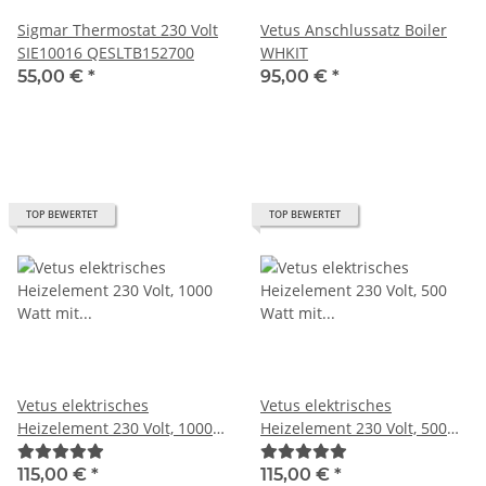
Sigmar Thermostat 230 Volt
Vetus Anschlussatz Boiler
SIE10016 QESLTB152700
WHKIT
55,00 €
*
95,00 €
*
TOP BEWERTET
TOP BEWERTET
Vetus elektrisches
Vetus elektrisches
Heizelement 230 Volt, 1000
Heizelement 230 Volt, 500
Watt mit Thermostat
Watt mit Thermostat
WHEL22500
115,00 €
*
115,00 €
*