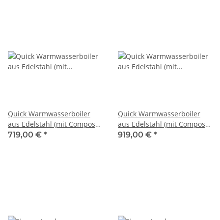
Quick Warmwasserboiler
Quick Warmwasserboiler
aus Edelstahl (mit Composit-
aus Edelstahl (mit Composit-
Ummantelung) 40l 500W
Ummantelung) 60l 500W
719,00 €
*
919,00 €
*
230V
230V