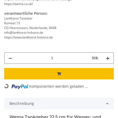
https://wema.co.uk/
verantwortliche Person:
Lankhorst Taselaar
Komeet 13
CG Heerenveen, Niederlande, 8448
info@lankhorst-hohorst.de
https://www.lankhorst-hohorst.de
Stk
Komponenten werden geladen ...
Loading...
Beschreibung
Wema Tankgeber 22,5 cm für Wasser- und