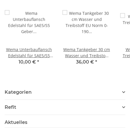
Wema Unterbauflansch
Wema Tankgeber 30 cm
W
Edelstahl für SAE5/S5
Wasser und Treibstoff
Tre
Geber 163303 /
EU Norm 0-190 Ohm
sil
10,00 €
*
36,00 €
*
21353202
SAE5 21347300/323106
190 
B
Kategorien
Refit
Aktuelles