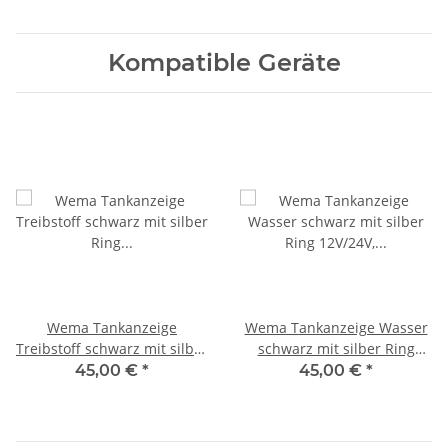
Kompatible Geräte
Wema Tankanzeige
Wema Tankanzeige Wasser
Treibstoff schwarz mit silber
schwarz mit silber Ring
Ring 12V/24V, 0-190 Ohm
12V/24V, 0-190 Ohm
45,00 €
*
45,00 €
*
21352101 IPFR-BS-0-190 /
21352100, 110610, IPWR-BS-
110620
0-190