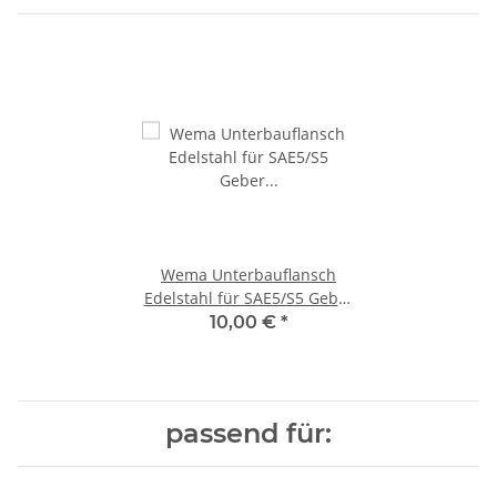
Wema Unterbauflansch
Edelstahl für SAE5/S5 Geber
163303 / 21353202
10,00 €
*
passend für: