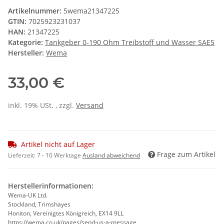
Artikelnummer:
5wema21347225
GTIN:
7025923231037
HAN:
21347225
Kategorie:
Tankgeber 0-190 Ohm Treibstoff und Wasser SAE5
Hersteller:
Wema
33,00 €
inkl. 19% USt. , zzgl.
Versand
Artikel nicht auf Lager
Frage zum Artikel
Lieferzeit:
7 - 10 Werktage
Ausland abweichend
Herstellerinformationen:
Wema-UK Ltd.
Stockland, Trimshayes
Honiton, Vereinigtes Königreich, EX14 9LL
https://wema.co.uk/pages/send-us-a-message