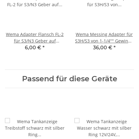
Wema Adapter Flansch FL-2
Wema Messing Adapter für
für S3/N3 Geber auf
S3H/S3 von 1-1/4"" Gewinde
SAE5/S5 zu 1-1/4"" (32mm)
zu 1-1/2"" Gewinde
6,00 €
*
36,00 €
*
163010/21350255
21353201/163001
Passend für diese Geräte