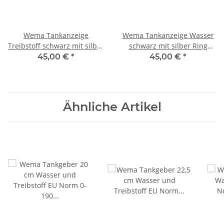
Wema Tankanzeige
Wema Tankanzeige Wasser
Treibstoff schwarz mit silber
schwarz mit silber Ring
Ring 12V/24V, 0-190 Ohm
12V/24V, 0-190 Ohm
45,00 €
*
45,00 €
*
21352101 IPFR-BS-0-190 /
21352100, 110610, IPWR-BS-
110620
0-190
Ähnliche Artikel