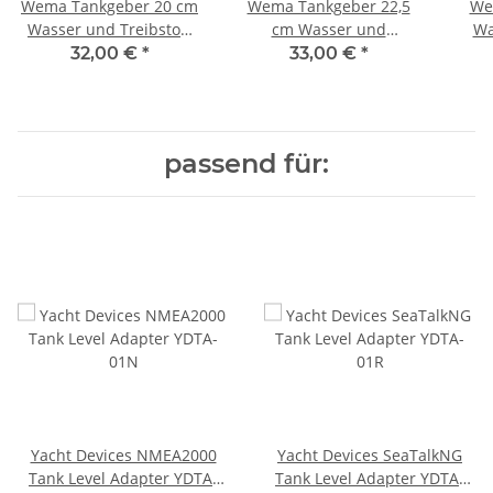
Wema Tankgeber 20 cm
Wema Tankgeber 22,5
We
Wasser und Treibstoff
cm Wasser und
Wa
EU Norm 0-190 Ohm
Treibstoff EU Norm 0-
Nor
32,00 €
*
33,00 €
*
SAE5 21347200/323102
190 Ohm SAE5
2
21347225/323103
passend für:
Yacht Devices NMEA2000
Yacht Devices SeaTalkNG
Tank Level Adapter YDTA-
Tank Level Adapter YDTA-