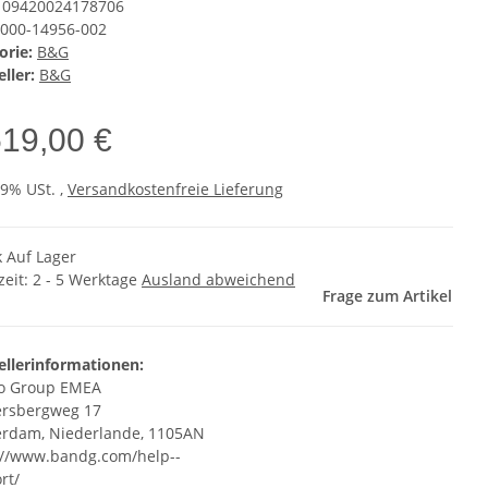
09420024178706
000-14956-002
orie:
B&G
ller:
B&G
519,00 €
19% USt. ,
Versandkostenfreie Lieferung
k Auf Lager
zeit:
2 - 5 Werktage
Ausland abweichend
Frage zum Artikel
ellerinformationen:
o Group EMEA
ersbergweg 17
rdam, Niederlande, 1105AN
://www.bandg.com/help--
rt/