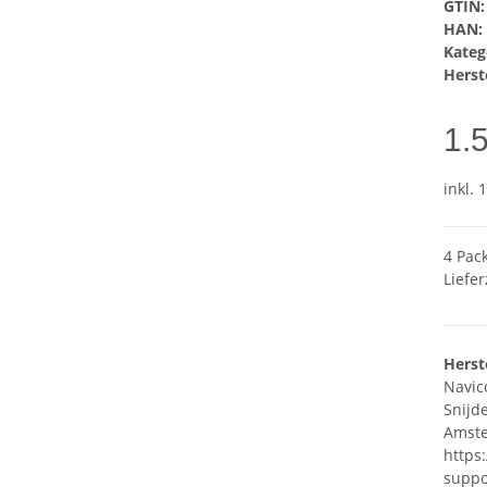
GTIN:
HAN:
Kateg
Herste
1.
inkl. 
4 Pac
Liefer
Herst
Navic
Snijd
Amste
https
suppo