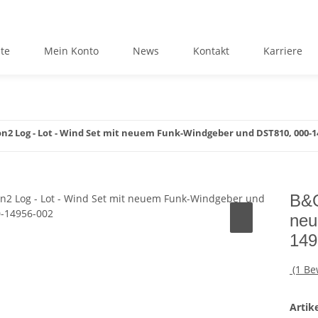
ite
Mein Konto
News
Kontakt
Karriere
n2 Log - Lot - Wind Set mit neuem Funk-Windgeber und DST810, 000-1
B&G
neu
149
(1 B
Arti