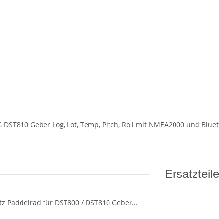
 DST810 Geber Log, Lot, Temp, Pitch, Roll mit NMEA2000 und Blue
Ersatzteile