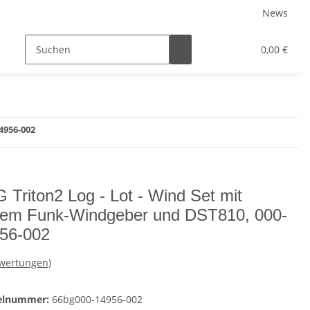
News
Service
0,00 €
4956-002
 Triton2 Log - Lot - Wind Set mit
em Funk-Windgeber und DST810, 000-
56-002
ewertungen)
kelnummer:
66bg000-14956-002