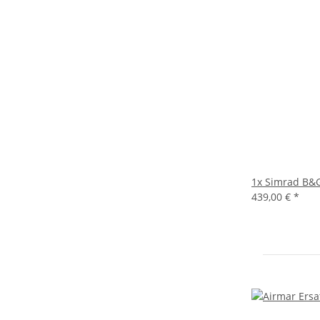
1x
Simrad B&G
439,00 €
*