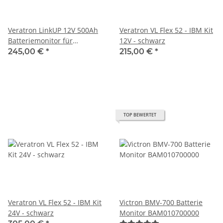
Veratron LinkUP 12V 500Ah
Veratron VL Flex 52 - IBM Kit
Batteriemonitor für
12V - schwarz
NMEA2000 B00042502
245,00 €
*
215,00 €
*
TOP BEWERTET
Veratron VL Flex 52 - IBM Kit
Victron BMV-700 Batterie
24V - schwarz
Monitor BAM010700000