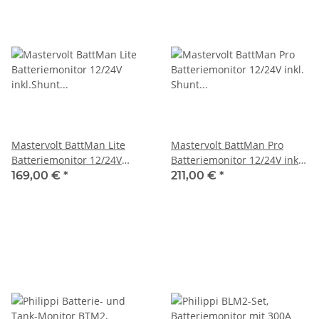
Mastervolt BattMan Lite
Mastervolt BattMan Pro
Batteriemonitor 12/24V
Batteriemonitor 12/24V inkl.
inkl.Shunt 852968002356
Shunt 70405070
169,00 €
*
211,00 €
*