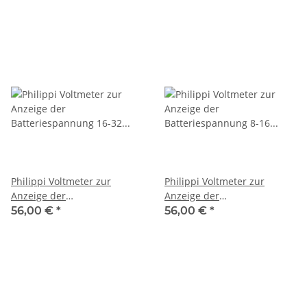
Philippi Voltmeter zur
Philippi Voltmeter zur
Anzeige der
Anzeige der
Batteriespannung 16-32 Volt
Batteriespannung 8-16 Volt
56,00 €
*
56,00 €
*
52mm, 207740801
52mm, 207740611