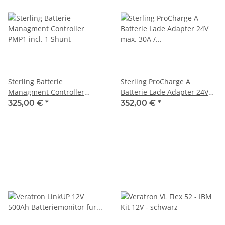
Sterling Batterie
Sterling ProCharge A
Managment Controller
Batterie Lade Adapter 24V
PMP1 incl. 1 Shunt
max. 30A / 24V BCM2430
325,00 €
*
352,00 €
*
7320-11