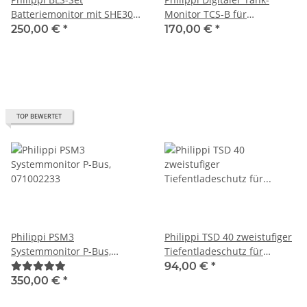
Batteriemonitor mit SHE300
Monitor TCS-B für
300A Shunt, 071003210
Rückseitenmontage,
250,00 €
*
170,00 €
*
071003041
TOP BEWERTET
Philippi PSM3
Philippi TSD 40 zweistufiger
Systemmonitor P-Bus,
Tiefentladeschutz für
071002233
Batterien 080001240
94,00 €
*
350,00 €
*