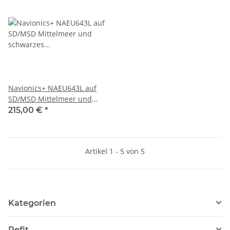
Navionics+ NAEU643L auf
SD/MSD Mittelmeer und
schwarzes Meer (ehemals
215,00 €
*
43XG)
Artikel 1 - 5 von 5
Kategorien
Refit