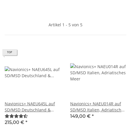
Artikel 1 - 5 von 5
TOP
Navionics+ NAEU645L auf
Navionics+ NAEU014R auf
SD/MSD Deutschland &
SD/MSD Italien, Adriatisches
Dänemark Skagerrak &
Meer
149,00 €
*
Kattegat (45XG)
215,00 €
*