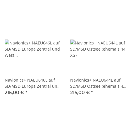
Navionics+ NAEU646L auf
Navionics+ NAEU644L auf
SD/MSD Europa Zentral und
SD/MSD Ostsee (ehemals 44
West (ehemals 46XG)
XG)
215,00 €
*
215,00 €
*