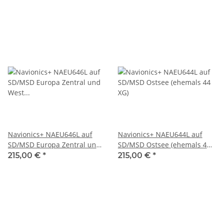
Navionics+ NAEU646L auf
Navionics+ NAEU644L auf
SD/MSD Europa Zentral und
SD/MSD Ostsee (ehemals 44
West (ehemals 46XG)
XG)
215,00 €
*
215,00 €
*