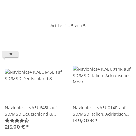
Artikel 1 - 5 von 5
TOP
Navionics+ NAEU645L auf
Navionics+ NAEU014R auf
SD/MSD Deutschland &
SD/MSD Italien, Adriatisches
Dänemark Skagerrak &
Meer
149,00 €
*
Kattegat (45XG)
215,00 €
*