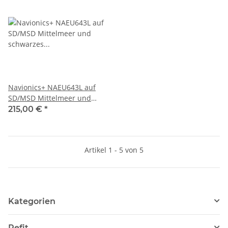
Navionics+ NAEU643L auf
SD/MSD Mittelmeer und
schwarzes Meer (ehemals
215,00 €
*
43XG)
Artikel 1 - 5 von 5
Kategorien
Refit