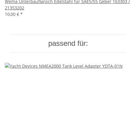
Wema Unterbauflansch Edelstahl für SAE5/S5 Geber 163303 /
21353202
10,00 €
*
passend für: